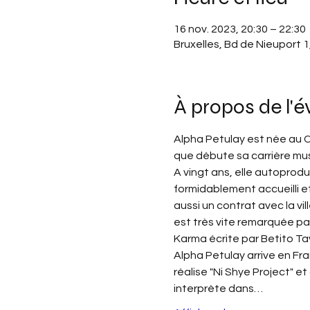
16 nov. 2023, 20:30 – 22:30
Bruxelles, Bd de Nieuport 1
À propos de l'
Alpha Petulay est née au Co
que débute sa carrière mus
A vingt ans, elle autoprodu
formidablement accueilli e
aussi un contrat avec la vil
est très vite remarquée par
Karma écrite par Betito Ta
Alpha Petulay arrive en Fra
réalise "Ni Shye Project" e
interprète dans…