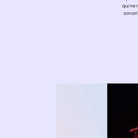
qui ne 
sonori