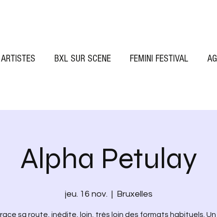
ARTISTES
BXL SUR SCENE
FEMINI FESTIVAL
AG
Alpha Petulay
jeu. 16 nov.
  |  
Bruxelles
race sa route, inédite, loin, très loin des formats habituels. U