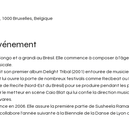
, 1000 Bruxelles, Belgique
événement
ngo et a grandi au Brésil. Elle commence à composer à l'âge de
icale. 
it son premier album Delight Tribal (2001) entourée de musicien
t lui ouvre la porte de nombreux festivals comme Recbeat ou R
le de Recife (Nord-Est du Brésil) pour se produire pendant les 
 le metteur en scène Caio Blat qui lui confie la direction musi
vares.
nce en 2006. Elle assure la première partie de Susheela Raman 
t collabore l'année suivante à la Biennale de la Danse de Lyon