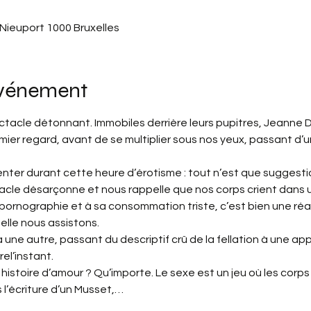
 Nieuport 1000 Bruxelles
événement
ctacle détonnant. Immobiles derrière leurs pupitres, Jeanne D
ier regard, avant de se multiplier sous nos yeux, passant d’
ter durant cette heure d’érotisme : tout n’est que suggestion
tacle désarçonne et nous rappelle que nos corps crient dans
pornographie et à sa consommation triste, c’est bien une réaf
uelle nous assistons.
 une autre, passant du descriptif crû de la fellation à une a
el’instant.
e histoire d’amour ? Qu’importe. Le sexe est un jeu où les corps
s l’écriture d’un Musset,…