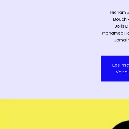
Hicham B
Bouchra
Joris 
Mohamed Hark
Jamal 
Les insc
Voir 