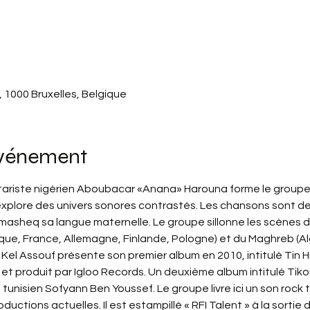
, 1000 Bruxelles, Belgique
événement
itariste nigérien Aboubacar «Anana» Harouna forme le groupe 
xplore des univers sonores contrastés. Les chansons sont de
sheq sa langue maternelle. Le groupe sillonne les scènes des
que, France, Allemagne, Finlande, Pologne) et du Maghreb (Alg
Kel Assouf présente son premier album en 2010, intitulé Tin H
et produit par Igloo Records. Un deuxième album intitulé Tiko
 tunisien Sofyann Ben Youssef. Le groupe livre ici un son rock
ctions actuelles. Il est estampillé « RFI Talent » à la sortie