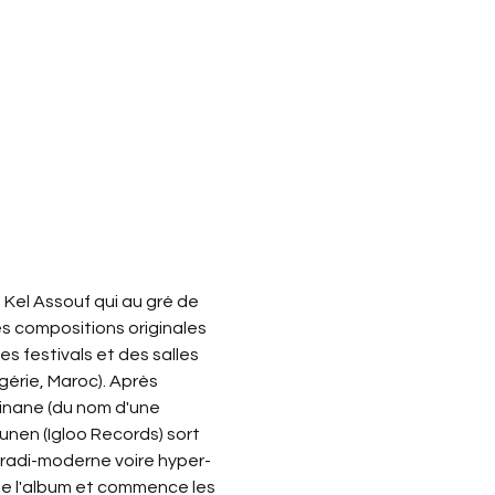
Kel Assouf qui au gré de 
s compositions originales 
 festivals et des salles 
érie, Maroc). Après 
inane (du nom d'une 
unen (Igloo Records) sort 
 tradi-moderne voire hyper-
 de l'album et commence les 