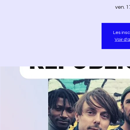
ven. 1
Les insc
Voir d