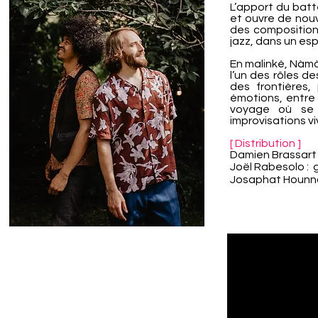
L’apport du batt
et ouvre de nou
des compositions
jazz, dans un esp
En malinké, Nàmàkà
l’un des rôles de
des frontières,
émotions, entre 
voyage où se m
improvisations vi
[ Distribution ]
Damien Brassart
Joël Rabesolo : 
Josaphat Hounno