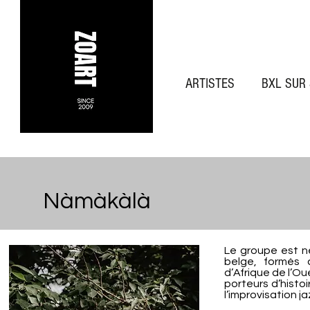
ARTISTES
BXL SUR
Nàmàkàlà
Le groupe est n
belge, formés 
d’Afrique de l’O
porteurs d’histo
l’improvisation j