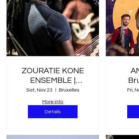
ZOURATIE KONE
A
ENSEMBLE |
Br
Bruxelles sur
Sat, Nov 23
Bruxelles
Fri, 
Scènes
More info
Details