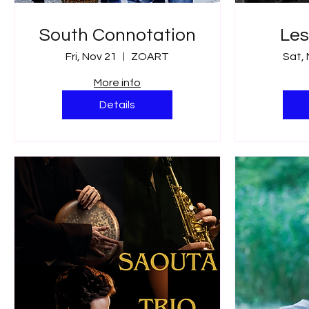
South Connotation
Les
Fri, Nov 21
ZOART
Sat,
More info
Details