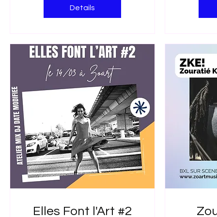
Details
Elles Font l'Art #2
Zou