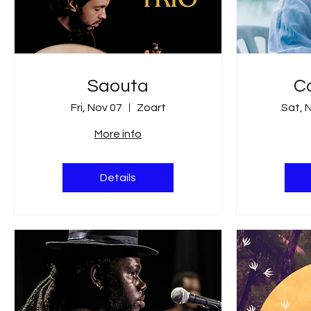
Saouta
Co
Fri, Nov 07
Zoart
Sat, 
More info
Details