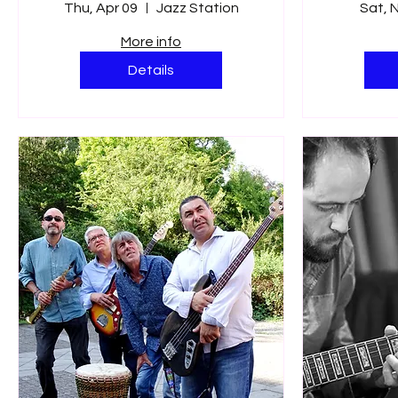
Thu, Apr 09
Jazz Station
Sat, 
More info
Details