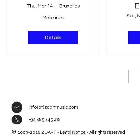
E
Thu, Mar 14
Bruxelles
Sat, 
More info
Details
info(at)zoartmusic.com
+32 485 445 418
©
2009-2026 ZOART -
Legal Notice
- All rights reserved