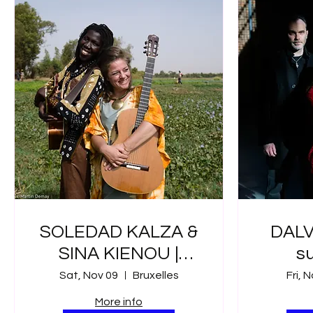
SOLEDAD KALZA &
DALVA
SINA KIENOU |
s
Bruxelles sur
Sat, Nov 09
Bruxelles
Fri, 
Scènes
More info