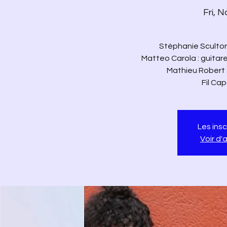
Fri, N
Stéphanie Scultore
Matteo Carola : guitar
Mathieu Robert 
Les insc
Voir d