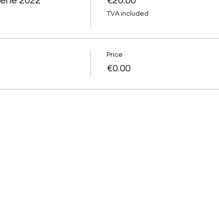
cène 2022
€20.00
TVA included
Price
€0.00