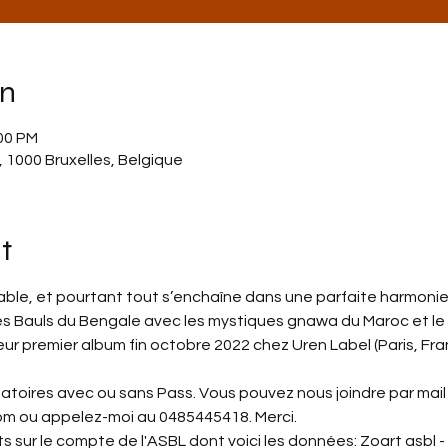
on
:00 PM
, 1000 Bruxelles, Belgique
t
bable, et pourtant tout s’enchaîne dans une parfaite harmon
 des Bauls du Bengale avec les mystiques gnawa du Maroc et le
leur premier album fin octobre 2022 chez Uren Label (Paris, Fra
gatoires avec ou sans Pass. Vous pouvez nous joindre par mail 
m ou appelez-moi au 0485445418. Merci.
ts sur le compte de l'ASBL dont voici les données: Zoart asbl -