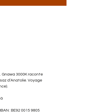
ie. Gnawa 3000K raconte 
 saz d’Anatolie. Voyage 
nce).
à 
 IBAN : BE92 0015 9805 