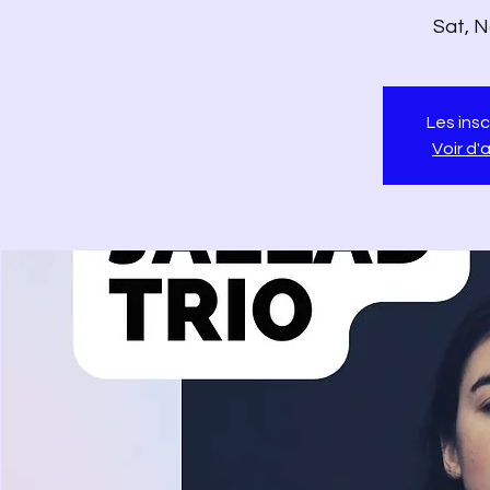
Sat, N
Les insc
Voir d