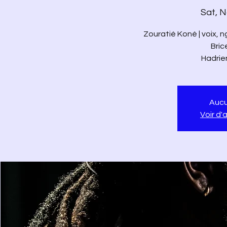
Sat, N
Zouratié Koné | voix, 
Bric
Hadrien
Aucu
Voir d