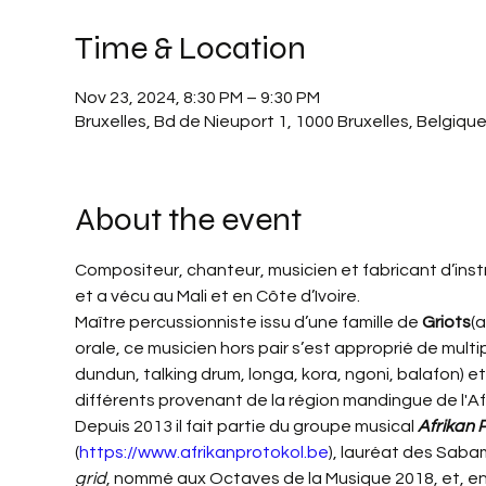
Time & Location
Nov 23, 2024, 8:30 PM – 9:30 PM
Bruxelles, Bd de Nieuport 1, 1000 Bruxelles, Belgiqu
About the event
Compositeur, chanteur, musicien et fabricant d’instr
et a vécu au Mali et en Côte d’Ivoire.
Maître percussionniste issu d’une famille de 
Griots
(a
orale, ce musicien hors pair s’est approprié de multi
dundun, talking drum, longa, kora, ngoni, balafon) e
différents provenant de la région mandingue de l'Afr
Depuis 2013 il fait partie du groupe musical 
Afrikan 
(
https://www.afrikanprotokol.be
), lauréat des Sabam
grid
, nommé aux Octaves de la Musique 2018, et, en 