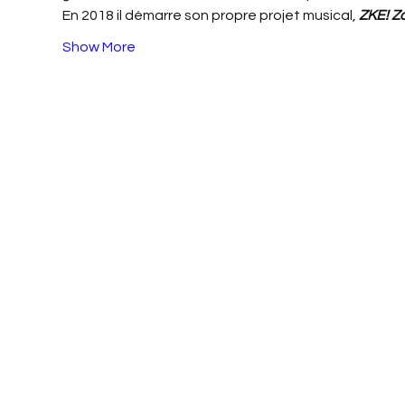
En 2018 il démarre son propre projet musical, 
ZKE! Z
Show More